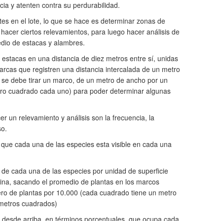
ia y atenten contra su perdurabilidad.
es en el lote, lo que se hace es determinar zonas de
 hacer ciertos relevamientos, para luego hacer análisis de
medio de estacas y alambres.
estacas en una distancia de diez metros entre sí, unidas
arcas que registren una distancia intercalada de un metro
 se debe tirar un marco, de un metro de ancho por un
ro cuadrado cada uno) para poder determinar algunas
r un relevamiento y análisis son la frecuencia, la
so.
 que cada una de las especies esta visible en cada una
 de cada una de las especies por unidad de superficie
ina, sacando el promedio de plantas en los marcos
ro de plantas por 10.000 (cada cuadrado tiene un metro
 metros cuadrados)
ve desde arriba, en términos porcentuales, que ocupa cada