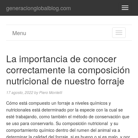
generacionglobalblog.com
TOGG
NAVI
Menu
TOGGL
NAVIGA
La importancia de conocer
correctamente la composición
nutricional de nuestro forraje
17 agosto, 2022
by
Piero Montelli
Cómo está compuesto un forraje a niveles químicos y
nutricionales está determinado por la especie con la cual se
esté trabajando, como también el método de conservación que
se uso para conservarlo. Su composición nutricional y su
comportamiento químico dentro del rumen del animal va a
determinar la calidad del forraje, si es bueno o si es malo, y por