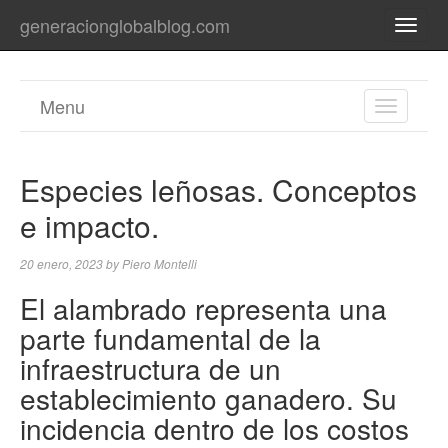
generacionglobalblog.com
TOGG
NAVI
Menu
TOGGL
NAVIGA
Especies leñosas. Conceptos
e impacto.
20 enero, 2023
by
Piero Montelli
El alambrado representa una
parte fundamental de la
infraestructura de un
establecimiento ganadero. Su
incidencia dentro de los costos