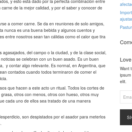
os, y esto está dado por la perfecta combinación entre
afecta
 carne de la mejor calidad, y por el saber y conocer de
Import
ajusta
arse a comer carne. Se da en reuniones de solo amigos,
Pastur
alta nunca es una buena bebida y algunos cuentos y
s entre nosotros sean tan cálidas como el calor que tira
Come
agasajados, del campo o la ciudad, y de la clase social,
Love
s noticias se celebran con un buen asado. Es un buen
a, y contar algo relevante. Es normal, en Argentina, que
Want t
 sean contados cuando todos terminaron de comer el
ipsum 
icia.
elit.
asos que hacen a este acto un ritual. Todos los cortes de
 grasa, otros con menos, otros con hueso, otros muy
que cada uno de ellos sea tratado de una manera
esperdicio, son despistados por el asador para meterlos
S
.