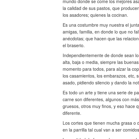
mundo donde se come los mejores asad
la calidad de sus pastos, que producen
los asadores; quienes la cocinan.
Es una costumbre muy nuestra el junt
amigas, familia, en donde lo que no f
anécdotas; que hacen que las relacione
el braserio.
Independientemente de donde sean los 
alta, baja o media, siempre las buena
momento para todos, para alzar la cop
los casamientos, los embarazos, etc,
asado, pidiendo silencio y dando la not
Es todo un arte y tiene una serie de p
carne son diferentes, algunos con más
gruesos, otros muy finos, y eso hace 
diferente.
Los cortes que tienen mucha grasa o d
en la parrilla tal cual van a ser comidos