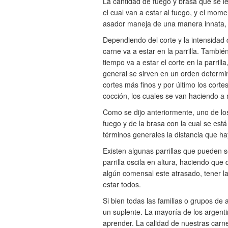
La cantidad de fuego y brasa que se le 
el cual van a estar al fuego, y el momen
asador maneja de una manera innata, ca
Dependiendo del corte y la intensidad d
carne va a estar en la parrilla. Tambi
tiempo va a estar el corte en la parrill
general se sirven en un orden determi
cortes más finos y por último los cor
cocción, los cuales se van haciendo a m
Como se dijo anteriormente, uno de los
fuego y de la brasa con la cual se está 
términos generales la distancia que hay
Existen algunas parrillas que pueden s
parrilla oscila en altura, haciendo qu
algún comensal este atrasado, tener la
estar todos.
Si bien todas las familias o grupos d
un suplente. La mayoría de los argent
aprender. La calidad de nuestras car