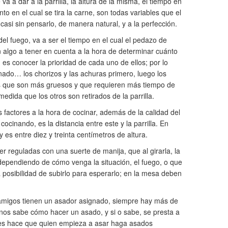
va a dar a la parrilla, la altura de la misma, el tiempo en
to en el cual se tira la carne, son todas variables que el
si sin pensarlo, de manera natural, y a la perfección.
el fuego, va a ser el tiempo en el cual el pedazo de
én algo a tener en cuenta a la hora de determinar cuánto
a, es conocer la prioridad de cada uno de ellos; por lo
nado… los chorizos y las achuras primero, luego los
tes que son más gruesos y que requieren más tiempo de
edida que los otros son retirados de la parrilla.
 factores a la hora de cocinar, además de la calidad del
cocinando, es la distancia entre este y la parrilla. En
 es entre diez y treinta centímetros de altura.
er reguladas con una suerte de manija, que al girarla, la
e dependiendo de cómo venga la situación, el fuego, o que
 posibilidad de subirlo para esperarlo; en la mesa deben
e amigos tienen un asador asignado, siempre hay más de
inos sabe cómo hacer un asado, y si o sabe, se presta a
nes hace que quien empieza a asar haga asados