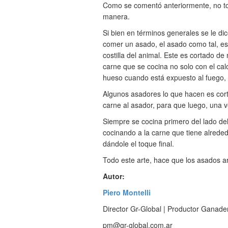
Como se comentó anteriormente, no to
manera.
Si bien en términos generales se le dic
comer un asado, el asado como tal, es 
costilla del animal. Este es cortado d
carne que se cocina no solo con el cal
hueso cuando está expuesto al fuego, 
Algunos asadores lo que hacen es corta
carne al asador, para que luego, una 
Siempre se cocina primero del lado de
cocinando a la carne que tiene alrededo
dándole el toque final.
Todo este arte, hace que los asados ar
Autor:
Piero Montelli
Director Gr-Global | Productor Ganade
pm@gr-global.com.ar